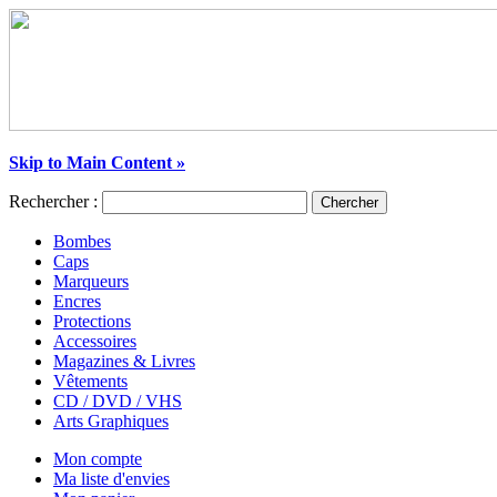
Skip to Main Content »
Rechercher :
Chercher
Bombes
Caps
Marqueurs
Encres
Protections
Accessoires
Magazines & Livres
Vêtements
CD / DVD / VHS
Arts Graphiques
Mon compte
Ma liste d'envies